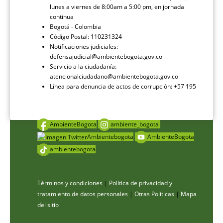
lunes a viernes de 8:00am a 5:00 pm, en jornada
continua
Bogotá - Colombia
Código Postal: 110231324
Notificaciones judiciales:
defensajudicial@ambientebogota.gov.co
Servicio a la ciudadanía:
atencionalciudadano@ambientebogota.gov.co
Línea para denuncia de actos de corrupción: +57 195
AmbienteBogota
ambiente_bogota
Ambientebogota
AmbienteBogota
ambientebogota
Términos y condiciones
|
Política de privacidad y
tratamiento de datos personales
|
Otras Políticas
|
Mapa
del sitio