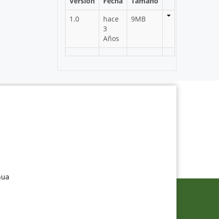
Versión
Fecha
Tamaño
1.0
hace
9MB
3
Años
nua