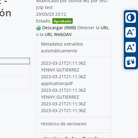
 -
Modificado por última vez por test-
jctp test
ión
29/03/23 23:12
Estado:
Aprobado
Descargar (9MB)
Obtener la
URL
o la
URL WebDAV
.
Metadatos extraídos
automáticamente
2023-03-21T21:11:36Z
YENNY.GUTIERREZ
2023-03-21T21:11:36Z
application/pdf
2023-03-21T21:11:36Z
YENNY.GUTIERREZ
2023-03-21T21:11:36Z
2023-03-21T21:11:36Z
Histórico de versiones