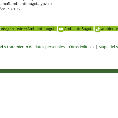
dadano@ambientebogota.gov.co
ón: +57 195
Ambientebogota
AmbienteBogota
ambiente
dad y tratamiento de datos personales
|
Otras Políticas
|
Mapa del s