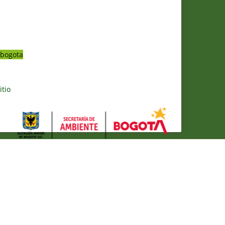
bogota
itio