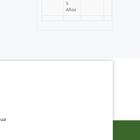
5
Años
nua