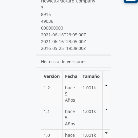
Hewlett-Packard Company
3
8915
49036
600000000
2021-06-16T23:05:00Z
2021-06-16T23:05:00Z
2016-05-25T19:38:00Z
Histórico de versiones
Versión
Fecha
Tamaño
1.2
hace
1.001k
5
Años
1.1
hace
1.001k
5
Años
1.0
hace
1.001k