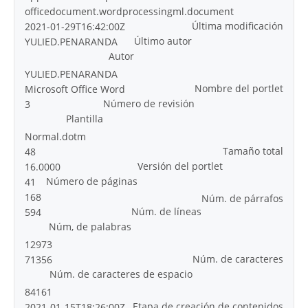
officedocument.wordprocessingml.document
Última modificación
2021-01-29T16:42:00Z
Último autor
YULIED.PENARANDA
Autor
YULIED.PENARANDA
Nombre del portlet
Microsoft Office Word
Número de revisión
3
Plantilla
Normal.dotm
Tamaño total
48
Versión del portlet
16.0000
Número de páginas
41
168
Núm. de párrafos
Núm. de líneas
594
Núm, de palabras
12973
Núm. de caracteres
71356
Núm. de caracteres de espacio
84161
Etapa de creación de contenidos
2021-01-15T18:26:00Z