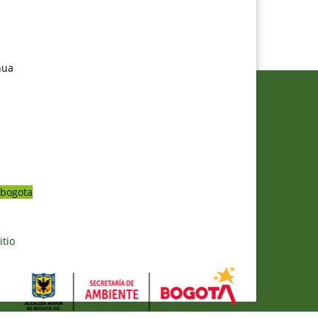
nua
bogota
itio