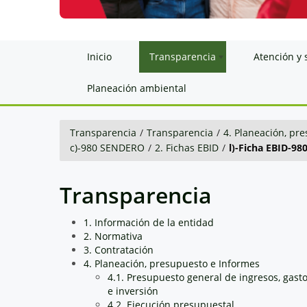
Inicio
Transparencia
Atención y 
Planeación ambiental
Transparencia
/
Transparencia
/
4. Planeación, pr
c)-980 SENDERO
/
2. Fichas EBID
/
l)-Ficha EBID-98
Transparencia
1. Información de la entidad
2. Normativa
3. Contratación
4. Planeación, presupuesto e Informes
4.1. Presupuesto general de ingresos, gast
e inversión
4.2. Ejecución presupuestal