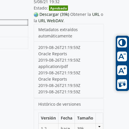
5/08/21 19:32
Estado:
Aprobado
Descargar (39k)
Obtener la
URL
o
la
URL WebDAV
.
Metadatos extraídos
automáticamente
2019-08-26T21:19:59Z
Oracle Reports
2019-08-26T21:19:59Z
application/pdf
2019-08-26T21:19:59Z
Oracle Reports
2019-08-26T21:19:59Z
2019-08-26T21:19:59Z
Histórico de versiones
Versión
Fecha
Tamaño
1.2
hace
39k