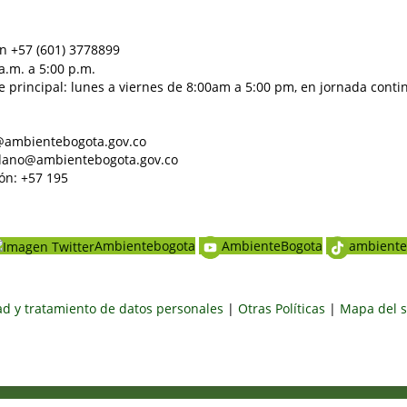
n +57 (601) 3778899
a.m. a 5:00 p.m.
e principal: lunes a viernes de 8:00am a 5:00 pm, en jornada conti
al@ambientebogota.gov.co
dadano@ambientebogota.gov.co
ón: +57 195
Ambientebogota
AmbienteBogota
ambiente
dad y tratamiento de datos personales
|
Otras Políticas
|
Mapa del s