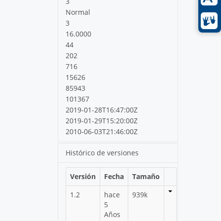
3
Normal
3
16.0000
44
202
716
15626
85943
101367
2019-01-28T16:47:00Z
2019-01-29T15:20:00Z
2010-06-03T21:46:00Z
Histórico de versiones
Versión
Fecha
Tamaño
1.2
hace
939k
5
Años