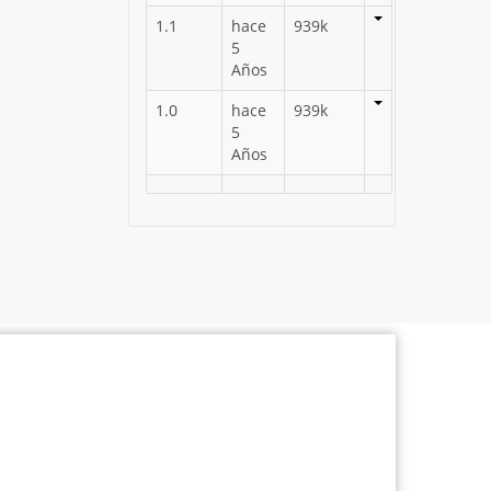
1.1
hace
939k
5
Años
1.0
hace
939k
5
Años