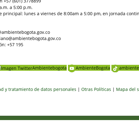
n +57 (601) 3778899
a.m. a 5:00 p.m.
e principal: lunes a viernes de 8:00am a 5:00 pm, en jornada conti
al@ambientebogota.gov.co
dadano@ambientebogota.gov.co
ón: +57 195
Ambientebogota
AmbienteBogota
ambiente
dad y tratamiento de datos personales
|
Otras Políticas
|
Mapa del s