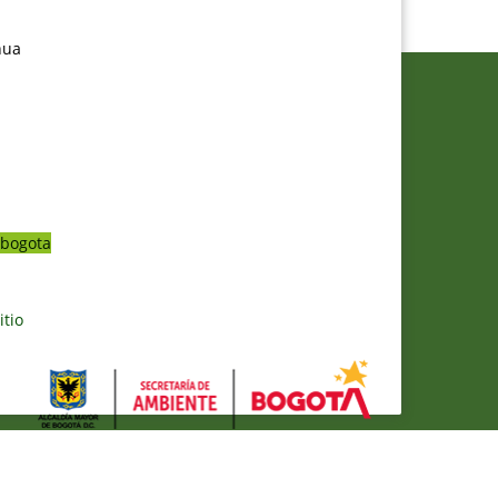
nua
bogota
itio