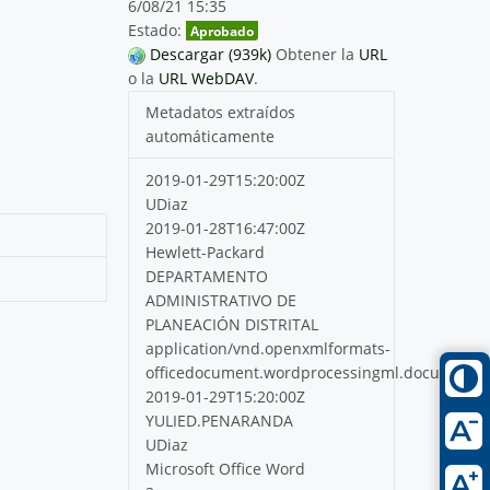
6/08/21 15:35
Estado:
Aprobado
Descargar (939k)
Obtener la
URL
o la
URL WebDAV
.
Metadatos extraídos
automáticamente
2019-01-29T15:20:00Z
UDiaz
2019-01-28T16:47:00Z
Hewlett-Packard
DEPARTAMENTO
ADMINISTRATIVO DE
PLANEACIÓN DISTRITAL
application/vnd.openxmlformats-
officedocument.wordprocessingml.document
2019-01-29T15:20:00Z
YULIED.PENARANDA
UDiaz
Microsoft Office Word