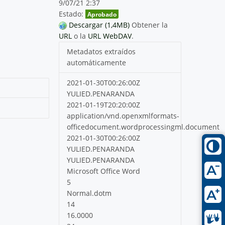
9/07/21 2:37
Estado:
Aprobado
Descargar (1,4MB)
Obtener la
URL
o la
URL WebDAV
.
Metadatos extraídos
automáticamente
2021-01-30T00:26:00Z
YULIED.PENARANDA
2021-01-19T20:20:00Z
application/vnd.openxmlformats-
officedocument.wordprocessingml.document
2021-01-30T00:26:00Z
YULIED.PENARANDA
YULIED.PENARANDA
Microsoft Office Word
5
Normal.dotm
14
16.0000