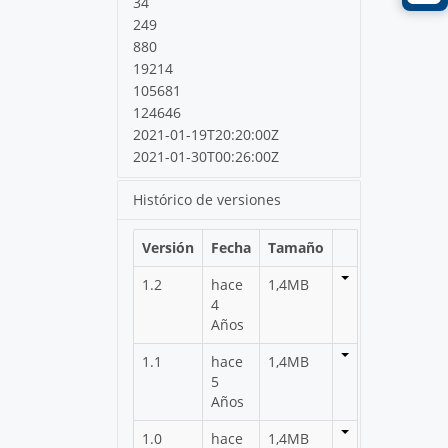
34
249
880
19214
105681
124646
2021-01-19T20:20:00Z
2021-01-30T00:26:00Z
Histórico de versiones
Versión
Fecha
Tamaño
1.2
hace
1,4MB
4
Años
1.1
hace
1,4MB
5
Años
1.0
hace
1,4MB