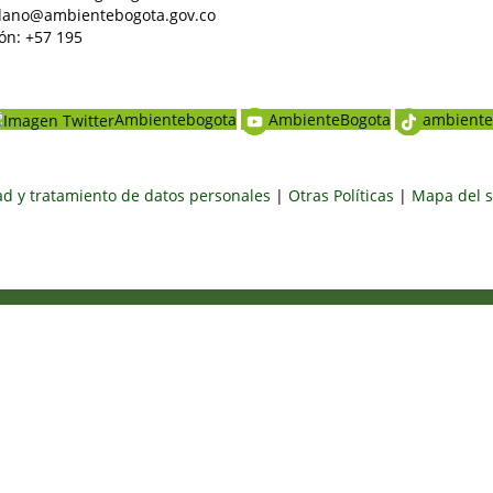
dadano@ambientebogota.gov.co
ón: +57 195
Ambientebogota
AmbienteBogota
ambiente
dad y tratamiento de datos personales
|
Otras Políticas
|
Mapa del s