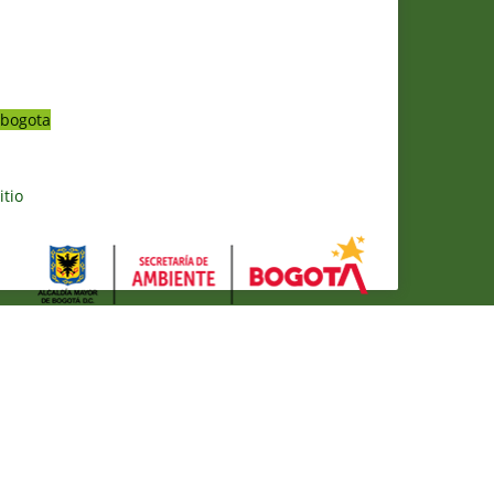
bogota
itio