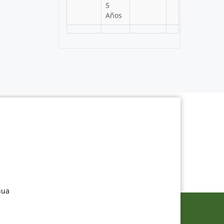
5
Años
nua