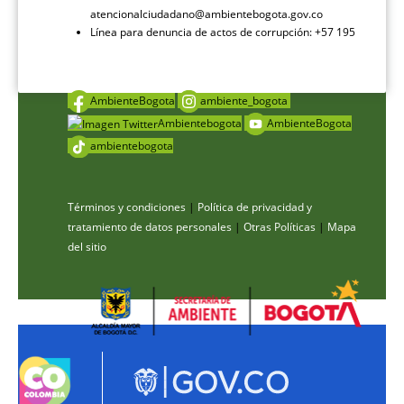
atencionalciudadano@ambientebogota.gov.co
Línea para denuncia de actos de corrupción: +57 195
AmbienteBogota
ambiente_bogota
Ambientebogota
AmbienteBogota
ambientebogota
Términos y condiciones
|
Política de privacidad y
tratamiento de datos personales
|
Otras Políticas
|
Mapa
del sitio