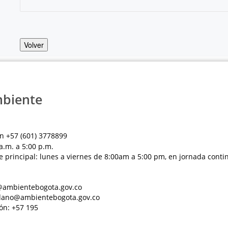
Volver
mbiente
n +57 (601) 3778899
a.m. a 5:00 p.m.
e principal: lunes a viernes de 8:00am a 5:00 pm, en jornada conti
al@ambientebogota.gov.co
dadano@ambientebogota.gov.co
ón: +57 195