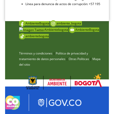
Línea para denuncia de actos de corrupción: +57 195
AmbienteBogota
ambiente_bogota
Ambientebogota
AmbienteBogota
ambientebogota
Términos y condiciones
|
Política de privacidad y
tratamiento de datos personales
|
Otras Políticas
|
Mapa
del sitio