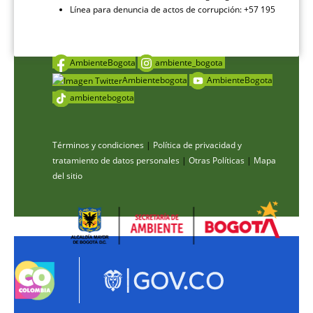
Línea para denuncia de actos de corrupción: +57 195
AmbienteBogota
ambiente_bogota
Ambientebogota
AmbienteBogota
ambientebogota
Términos y condiciones
|
Política de privacidad y
tratamiento de datos personales
|
Otras Políticas
|
Mapa
del sitio