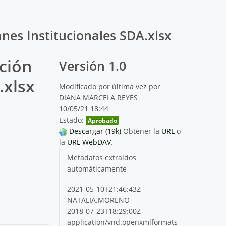
anes Institucionales SDA.xlsx
ación
Versión 1.0
.xlsx
Modificado por última vez por
DIANA MARCELA REYES
10/05/21 18:44
Estado:
Aprobado
Descargar (19k)
Obtener la
URL
o
la
URL WebDAV
.
Metadatos extraídos
automáticamente
2021-05-10T21:46:43Z
NATALIA.MORENO
2018-07-23T18:29:00Z
application/vnd.openxmlformats-