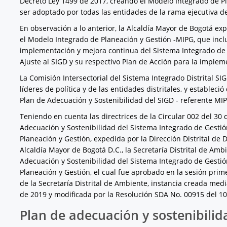
Decreto Ley 1499 de 2017, creando el Modelo Integrado de P
ser adoptado por todas las entidades de la rama ejecutiva del
En observación a lo anterior, la Alcaldía Mayor de Bogotá ex
el Modelo Integrado de Planeación y Gestión -MIPG, que incluy
implementación y mejora continua del Sistema Integrado de Ge
Ajuste al SIGD y su respectivo Plan de Acción para la impleme
La Comisión Intersectorial del Sistema Integrado Distrital SIG
líderes de política y de las entidades distritales, y estableci
Plan de Adecuación y Sostenibilidad del SIGD - referente MI
Teniendo en cuenta las directrices de la Circular 002 del 30
Adecuación y Sostenibilidad del Sistema Integrado de Gestión
Planeación y Gestión, expedida por la Dirección Distrital de D
Alcaldía Mayor de Bogotá D.C., la Secretaría Distrital de Amb
Adecuación y Sostenibilidad del Sistema Integrado de Gestión
Planeación y Gestión, el cual fue aprobado en la sesión pri
de la Secretaría Distrital de Ambiente, instancia creada med
de 2019 y modificada por la Resolución SDA No. 00915 del 1
Plan de adecuación y sostenibilid