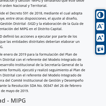
laneación y Gestión -MIPG y señalando que este debe
 orden Nacional y Territorial.
pide el Decreto 591 de 2018, mediante el cual adopta
e, entre otras disposiciones, el ajuste al diseño,
stión Distrital -SIGD y la elaboración de la Guía de
ntación del MIPG en el Distrito Capital.
D definió las acciones a ejecutar por parte de los
ó que las entidades distritales deberían elaborar un
PG.
 de enero de 2019 para la formulación del Plan de
 Distrital con el referente del Modelo Integrado de
esarrollo Institucional de la Secretaría General de la
iente formuló, ejecutó y realizó seguimiento al Plan de
 Distrital con el referente del Modelo Integrado de
mera del Comité Institucional de Gestión y Desempeño
iante la Resolución SDA No. 00347 del 26 de febrero
0 de mayo de 2019.
ad - MIPG