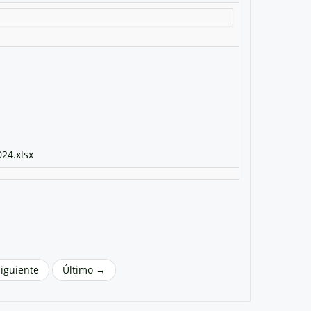
24.xlsx
Siguiente
Último →