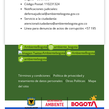
Código Postal: 110231324
Notificaciones judiciales:
defensajudicial@ambientebogota.gov.co
Servicio a la ciudadanía:
atencionalciudadano@ambientebogota.gov.co
Línea para denuncia de actos de corrupción: +57 195
AmbienteBogota
ambiente_bogota
Ambientebogota
AmbienteBogota
ambientebogota
Términos y condiciones
|
Política de privacidad y
tratamiento de datos personales
|
Otras Políticas
|
Mapa
del sitio