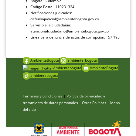
Bogotá - Colombia
Código Postal: 110231324
Notificaciones judiciales:
defensajudicial@ambientebogota.gov.co
Servicio a la ciudadanía:
atencionalciudadano@ambientebogota.gov.co
Línea para denuncia de actos de corrupción: +57 195
AmbienteBogota
ambiente_bogota
Ambientebogota
AmbienteBogota
ambientebogota
Términos y condiciones
|
Política de privacidad y
tratamiento de datos personales
|
Otras Políticas
|
Mapa
del sitio