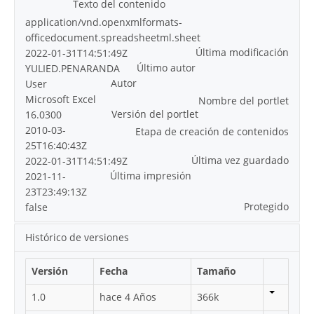
Texto del contenido
application/vnd.openxmlformats-
officedocument.spreadsheetml.sheet
Última modificación
2022-01-31T14:51:49Z
Último autor
YULIED.PENARANDA
Autor
User
Microsoft Excel
Nombre del portlet
Versión del portlet
16.0300
2010-03-
Etapa de creación de contenidos
25T16:40:43Z
Última vez guardado
2022-01-31T14:51:49Z
Última impresión
2021-11-
23T23:49:13Z
Protegido
false
Histórico de versiones
Versión
Fecha
Tamaño
1.0
hace 4 Años
366k