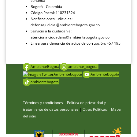
continua
Bogotá - Colombia
Código Postal: 110231324
Notificaciones judiciales:
defensajudicial@ambientebogota.gov.co
Servicio a la ciudadanía:
atencionalciudadano@ambientebogota.gov.co
Línea para denuncia de actos de corrupción: +57 195
AmbienteBogota
ambiente_bogota
Ambientebogota
AmbienteBogota
ambientebogota
Términos y condiciones
|
Política de privacidad y
tratamiento de datos personales
|
Otras Políticas
|
Mapa
del sitio