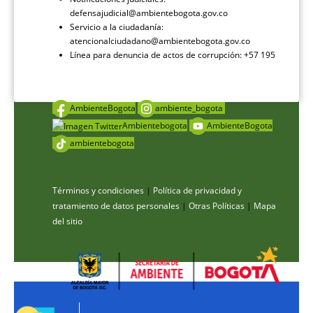
defensajudicial@ambientebogota.gov.co
Servicio a la ciudadanía:
atencionalciudadano@ambientebogota.gov.co
Línea para denuncia de actos de corrupción: +57 195
AmbienteBogota
ambiente_bogota
Ambientebogota
AmbienteBogota
ambientebogota
Términos y condiciones
|
Política de privacidad y
tratamiento de datos personales
|
Otras Políticas
|
Mapa
del sitio