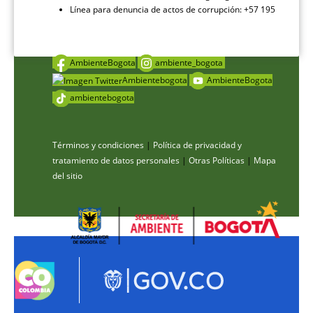
Línea para denuncia de actos de corrupción: +57 195
AmbienteBogota
ambiente_bogota
Ambientebogota
AmbienteBogota
ambientebogota
Términos y condiciones
|
Política de privacidad y
tratamiento de datos personales
|
Otras Políticas
|
Mapa
del sitio