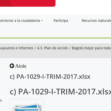
servicios a la ciudadanía
Participa
Recursos natural
esupuesto e Informes
/
4.3. Plan de acción
/
Bogotá mejor para todo
Atrás
c) PA-1029-I-TRIM-2017.xlsx
c) PA-1029-I-TRIM-2017.xls
os