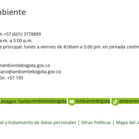
mbiente
n +57 (601) 3778899
a.m. a 5:00 p.m.
e principal: lunes a viernes de 8:00am a 5:00 pm, en jornada conti
al@ambientebogota.gov.co
dadano@ambientebogota.gov.co
ón: +57 195
Ambientebogota
AmbienteBogota
ambiente
dad y tratamiento de datos personales
|
Otras Políticas
|
Mapa del s