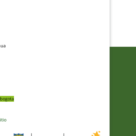
nua
bogota
itio