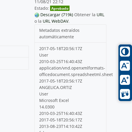
11/08/21 22:12
Estado:
Aprobado
Descargar (719k)
Obtener la
URL
o la
URL WebDAV
.
Metadatos extraídos
automáticamente
2017-05-18T20:56:17Z
User
2010-03-25T16:40:43Z
application/vnd.openxmlformats-
officedocument.spreadsheetml.sheet
2017-05-18T20:56:17Z
ANGELICA.ORTIZ
User
Microsoft Excel
14.0300
2010-03-25T16:40:43Z
2017-05-18T20:56:17Z
2013-08-23T14:10:42Z