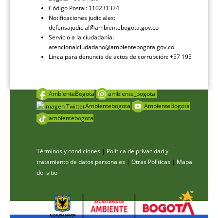
Código Postal: 110231324
Notificaciones judiciales:
defensajudicial@ambientebogota.gov.co
Servicio a la ciudadanía:
atencionalciudadano@ambientebogota.gov.co
Línea para denuncia de actos de corrupción: +57 195
AmbienteBogota
ambiente_bogota
Ambientebogota
AmbienteBogota
ambientebogota
Términos y condiciones
|
Política de privacidad y
tratamiento de datos personales
|
Otras Políticas
|
Mapa
del sitio