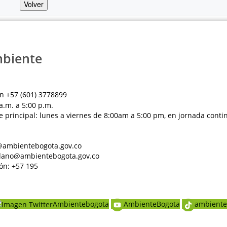
Volver
mbiente
n +57 (601) 3778899
a.m. a 5:00 p.m.
e principal: lunes a viernes de 8:00am a 5:00 pm, en jornada conti
al@ambientebogota.gov.co
dadano@ambientebogota.gov.co
ón: +57 195
Ambientebogota
AmbienteBogota
ambiente