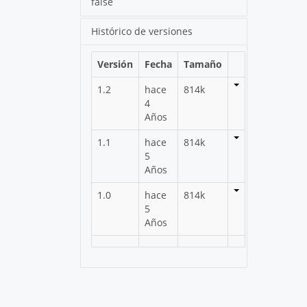
false
Histórico de versiones
Versión
Fecha
Tamaño
1.2
hace
814k
4
Años
1.1
hace
814k
5
Años
1.0
hace
814k
5
Años