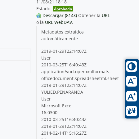
11/08/21 18:18
Estado:
Aprobado
Descargar (814k)
Obtener la
URL
o la
URL WebDAV
.
Metadatos extraídos
automáticamente
2019-01-29T22:14:07Z
User
2010-03-25T16:40:43Z
application/vnd.openxmlformats-
officedocument.spreadsheetml.sheet
2019-01-29T22:14:07Z
YULIED.PENARANDA
User
Microsoft Excel
16.0300
2010-03-25T16:40:43Z
2019-01-29T22:14:07Z
2014-02-14T15:16:27Z