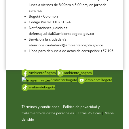
lunes a viernes de 8:00am a 5:00 pm, en jornada
continua
Bogotá - Colombia
Código Postal: 110231324
Notificaciones judiciales:
defensajudicial@ambientebogota.gov.co
Servicio a la ciudadanía:
atencionalciudadano@ambientebogota.gov.co
Línea para denuncia de actos de corrupción: +57 195
AmbienteBogota
ambiente_bogota
Ambientebogota
AmbienteBogota
ambientebogota
Términos y condiciones
|
Política de privacidad y
tratamiento de datos personales
|
Otras Políticas
|
Mapa
del sitio