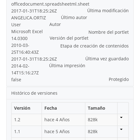
officedocument.spreadsheetml.sheet
Última modificación
2017-01-31T18:25:26Z
Último autor
ANGELICA.ORTIZ
Autor
User
Microsoft Excel
Nombre del portlet
Versión del portlet
14.0300
2010-03-
Etapa de creación de contenidos
25T16:40:43Z
Última vez guardado
2017-01-31T18:25:26Z
Última impresión
2014-02-
14T15:16:27Z
Protegido
false
Histórico de versiones
Versión
Fecha
Tamaño
1.2
hace 4 Años
828k
1.1
hace 5 Años
828k