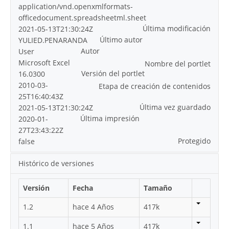
application/vnd.openxmlformats-
officedocument.spreadsheetml.sheet
Última modificación
2021-05-13T21:30:24Z
Último autor
YULIED.PENARANDA
Autor
User
Microsoft Excel
Nombre del portlet
Versión del portlet
16.0300
2010-03-
Etapa de creación de contenidos
25T16:40:43Z
Última vez guardado
2021-05-13T21:30:24Z
Última impresión
2020-01-
27T23:43:22Z
Protegido
false
Histórico de versiones
Versión
Fecha
Tamaño
1.2
hace 4 Años
417k
1.1
hace 5 Años
417k