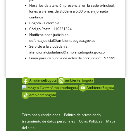
Horarios de atención presencial en la sede principal:
lunes a viernes de 8:00am a 5:00 pm, en jornada
continua
Bogotá - Colombia
Código Postal: 110231324
Notificaciones judiciales:
defensajudicial@ambientebogota.gov.co
Servicio a la ciudadanía:
atencionalciudadano@ambientebogota.gov.co
Línea para denuncia de actos de corrupción: +57 195
AmbienteBogota
ambiente_bogota
Ambientebogota
AmbienteBogota
ambientebogota
Términos y condiciones
|
Política de privacidad y
tratamiento de datos personales
|
Otras Políticas
|
Mapa
del sitio