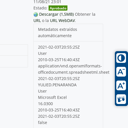
11/08/21 23:01
Estado:
Aprobado
Descargar (1,5MB)
Obtener la
URL
o la
URL WebDAV
.
Metadatos extraídos
automáticamente
2021-02-03T20:55:25Z
User
2010-03-25T16:40:43Z
application/vnd.openxmlformats-
officedocument.spreadsheetml.sheet
2021-02-03T20:55:25Z
YULIED.PENARANDA
User
Microsoft Excel
16.0300
2010-03-25T16:40:43Z
2021-02-03T20:55:25Z
false