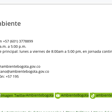
mbiente
n +57 (601) 3778899
a.m. a 5:00 p.m.
e principal: lunes a viernes de 8:00am a 5:00 pm, en jornada conti
al@ambientebogota.gov.co
dadano@ambientebogota.gov.co
ón: +57 195
Ambientebogota
AmbienteBogota
ambiente