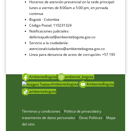
Horarios de atención presencial en la sede principal:
lunes a viernes de 8:00am a 5:00 pm, en jornada
continua
Bogotá - Colombia
Código Postal: 110231324
Notificaciones judiciales:
defensajudicial@ambientebogota.gov.co
Servicio a la ciudadanía:
atencionalciudadano@ambientebogota.gov.co
Línea para denuncia de actos de corrupción: +57 195
AmbienteBogota
ambiente_bogota
Ambientebogota
AmbienteBogota
ambientebogota
Términos y condiciones
|
Política de privacidad y
tratamiento de datos personales
|
Otras Políticas
|
Mapa
del sitio