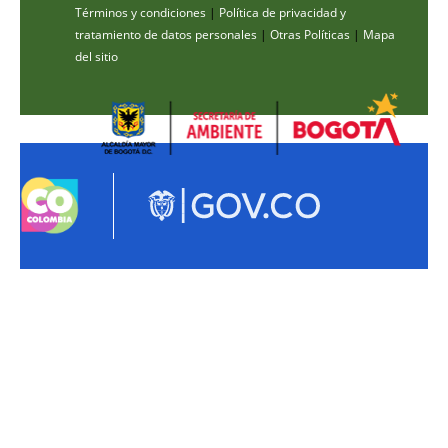
Términos y condiciones
|
Política de privacidad y
tratamiento de datos personales
|
Otras Políticas
|
Mapa
del sitio