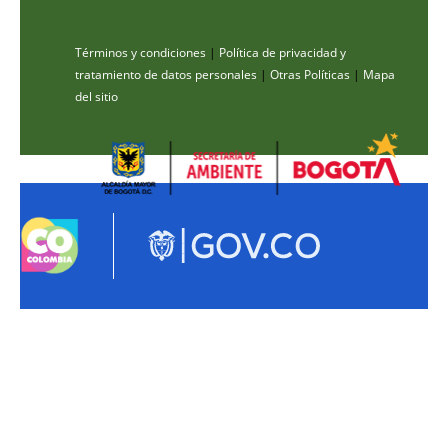
Términos y condiciones
|
Política de privacidad y
tratamiento de datos personales
|
Otras Políticas
|
Mapa
del sitio