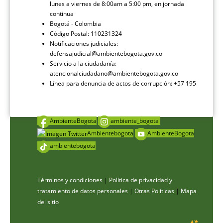
lunes a viernes de 8:00am a 5:00 pm, en jornada
continua
Bogotá - Colombia
Código Postal: 110231324
Notificaciones judiciales:
defensajudicial@ambientebogota.gov.co
Servicio a la ciudadanía:
atencionalciudadano@ambientebogota.gov.co
Línea para denuncia de actos de corrupción: +57 195
AmbienteBogota
ambiente_bogota
Ambientebogota
AmbienteBogota
ambientebogota
Términos y condiciones
|
Política de privacidad y
tratamiento de datos personales
|
Otras Políticas
|
Mapa
del sitio