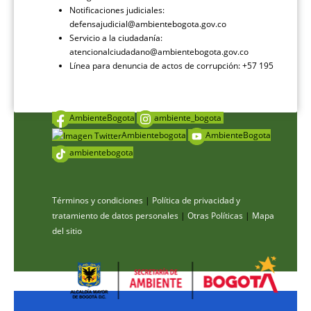
Notificaciones judiciales:
defensajudicial@ambientebogota.gov.co
Servicio a la ciudadanía:
atencionalciudadano@ambientebogota.gov.co
Línea para denuncia de actos de corrupción: +57 195
AmbienteBogota
ambiente_bogota
Ambientebogota
AmbienteBogota
ambientebogota
Términos y condiciones
|
Política de privacidad y
tratamiento de datos personales
|
Otras Políticas
|
Mapa
del sitio