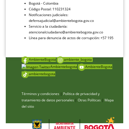
Bogotá - Colombia
Código Postal: 110231324
Notificaciones judiciales:
defensajudicial@ambientebogota.gov.co
Servicio a la ciudadanía:
atencionalciudadano@ambientebogota.gov.co
Línea para denuncia de actos de corrupción: +57 195
AmbienteBogota
ambiente_bogota
Ambientebogota
AmbienteBogota
ambientebogota
Términos y condiciones
|
Política de privacidad y
tratamiento de datos personales
|
Otras Políticas
|
Mapa
del sitio