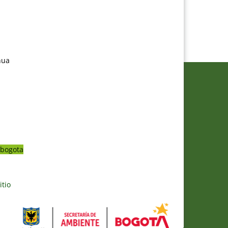
nua
bogota
itio