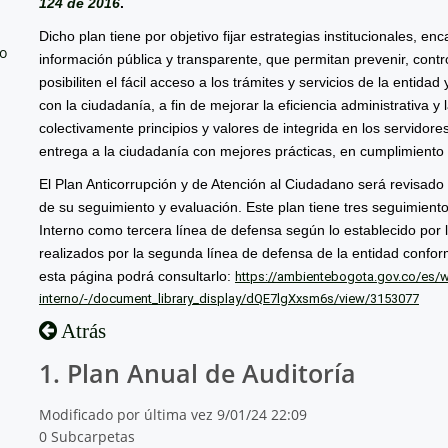
124 de 2016
.
Dicho plan tiene por objetivo fijar estrategias institucionales, e
no
información pública y transparente, que permitan prevenir, contro
posibiliten el fácil acceso a los trámites y servicios de la entida
con la ciudadanía, a fin de mejorar la eficiencia administrativa 
colectivamente principios y valores de integrida en los servidores
entrega a la ciudadanía con mejores prácticas, en cumplimiento d
El Plan Anticorrupción y de Atención al Ciudadano será revisado
de su seguimiento y evaluación. Este plan tiene tres seguimiento
Interno como tercera línea de defensa según lo establecido por l
realizados por la segunda línea de defensa de la entidad confo
esta página podrá consultarlo:
https://ambientebogota.gov.co/es/we
interno/-/document_library_display/dQE7lgXxsm6s/view/3153077
Atrás
1. Plan Anual de Auditoría
Modificado por última vez 9/01/24 22:09
0 Subcarpetas