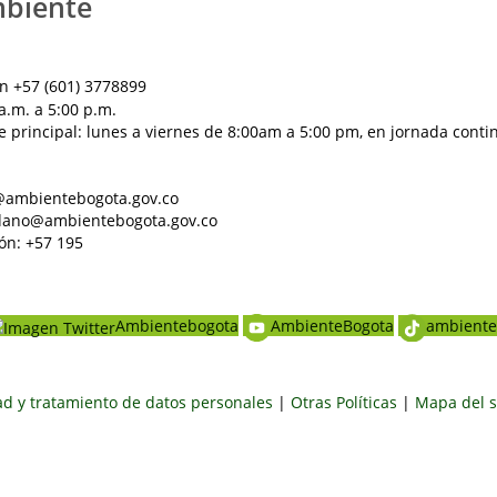
mbiente
n +57 (601) 3778899
a.m. a 5:00 p.m.
e principal: lunes a viernes de 8:00am a 5:00 pm, en jornada conti
al@ambientebogota.gov.co
dadano@ambientebogota.gov.co
ón: +57 195
Ambientebogota
AmbienteBogota
ambiente
dad y tratamiento de datos personales
|
Otras Políticas
|
Mapa del s