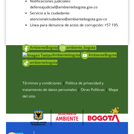
Notificaciones judiciales:
defensajudicial@ambientebogota.gov.co
Servicio a la ciudadanía:
atencionalciudadano@ambientebogota.gov.co
Línea para denuncia de actos de corrupción: +57 195
AmbienteBogota
ambiente_bogota
Ambientebogota
AmbienteBogota
ambientebogota
Términos y condiciones
|
Política de privacidad y
tratamiento de datos personales
|
Otras Políticas
|
Mapa
del sitio