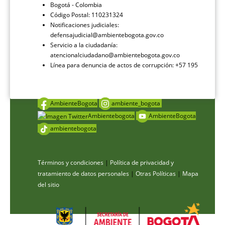
Bogotá - Colombia
Código Postal: 110231324
Notificaciones judiciales:
defensajudicial@ambientebogota.gov.co
Servicio a la ciudadanía:
atencionalciudadano@ambientebogota.gov.co
Línea para denuncia de actos de corrupción: +57 195
AmbienteBogota
ambiente_bogota
Ambientebogota
AmbienteBogota
ambientebogota
Términos y condiciones
|
Política de privacidad y
tratamiento de datos personales
|
Otras Políticas
|
Mapa
del sitio