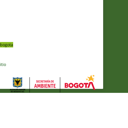
bogota
itio