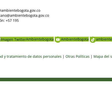
al@ambientebogota.gov.co
dadano@ambientebogota.gov.co
ón: +57 195
Ambientebogota
AmbienteBogota
ambiente
dad y tratamiento de datos personales
|
Otras Políticas
|
Mapa del s