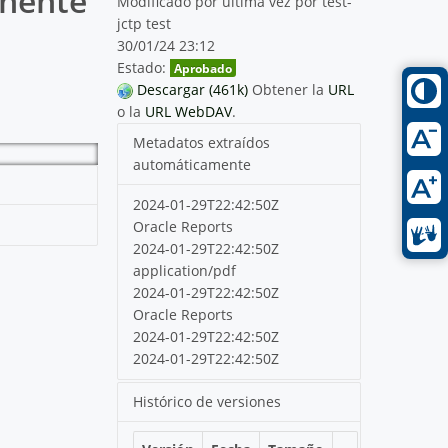
nente
Modificado por última vez por test-
jctp test
30/01/24 23:12
Estado:
Aprobado
Descargar (461k)
Obtener la
URL
o la
URL WebDAV
.
Metadatos extraídos
automáticamente
2024-01-29T22:42:50Z
Oracle Reports
2024-01-29T22:42:50Z
application/pdf
2024-01-29T22:42:50Z
Oracle Reports
2024-01-29T22:42:50Z
2024-01-29T22:42:50Z
Histórico de versiones