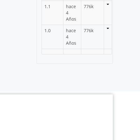
1.1
hace
776k
4
Años
1.0
hace
776k
4
Años