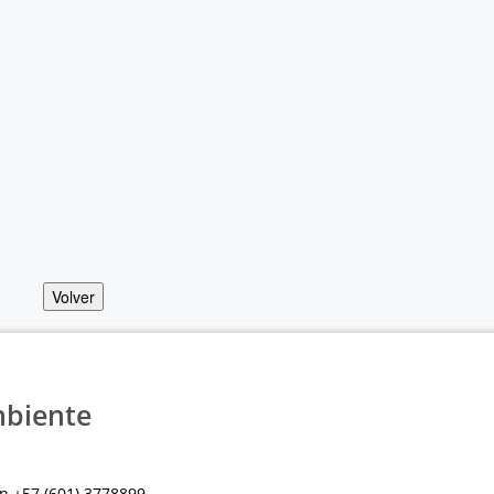
Volver
mbiente
n +57 (601) 3778899