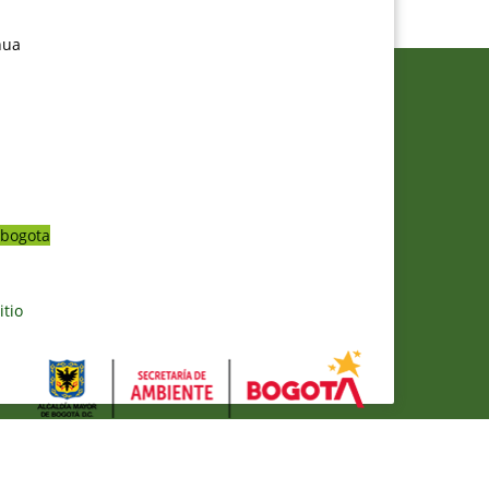
nua
bogota
itio