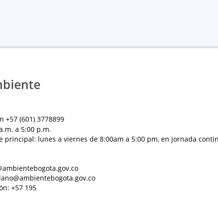
mbiente
n +57 (601) 3778899
a.m. a 5:00 p.m.
e principal: lunes a viernes de 8:00am a 5:00 pm, en jornada conti
al@ambientebogota.gov.co
dadano@ambientebogota.gov.co
ón: +57 195