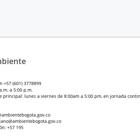
mbiente
n +57 (601) 3778899
a.m. a 5:00 p.m.
e principal: lunes a viernes de 8:00am a 5:00 pm, en jornada conti
al@ambientebogota.gov.co
dadano@ambientebogota.gov.co
ón: +57 195