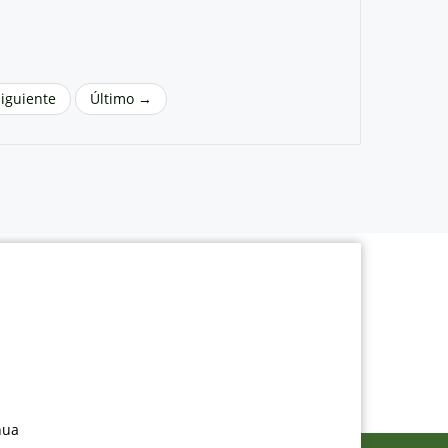
Siguiente
Último →
nua