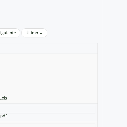
Siguiente
Último →
.xls
.pdf