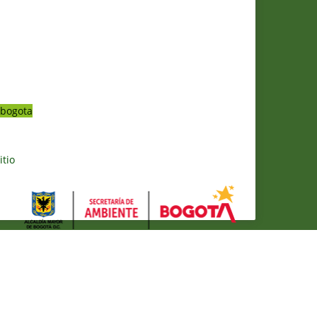
bogota
itio