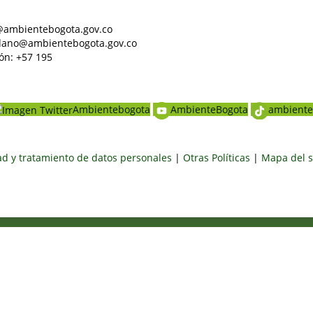
al@ambientebogota.gov.co
dadano@ambientebogota.gov.co
ón: +57 195
Ambientebogota
AmbienteBogota
ambiente
dad y tratamiento de datos personales
|
Otras Políticas
|
Mapa del s