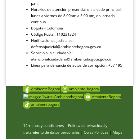
p.m.
Horarios de atención presencial en la sede principal:
lunes a viernes de 8:00am a 5:00 pm, en jornada
continua
Bogotá - Colombia
Código Postal: 110231324
Notificaciones judiciales:
defensajudicial@ambientebogota.gov.co
Servicio a la ciudadanía:
atencionalciudadano@ambientebogota.gov.co
Línea para denuncia de actos de corrupción: +57 195
AmbienteBogota
ambiente_bogota
Ambientebogota
AmbienteBogota
ambientebogota
Términos y condiciones
|
Política de privacidad y
tratamiento de datos personales
|
Otras Políticas
|
Mapa