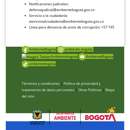
Notificaciones judiciales:
defensajudicial@ambientebogota.gov.co
Servicio a la ciudadanía:
atencionalciudadano@ambientebogota.gov.co
Línea para denuncia de actos de corrupción: +57 195
AmbienteBogota
ambiente_bogota
Ambientebogota
AmbienteBogota
ambientebogota
Términos y condiciones
|
Política de privacidad y
tratamiento de datos personales
|
Otras Políticas
|
Mapa
del sitio