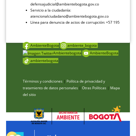
defensajudicial@ambientebogota.gov.co
Servicio a la ciudadanía:
atencionalciudadano@ambientebogota.gov.co
Línea para denuncia de actos de corrupción: +57 195
AmbienteBogota
ambiente_bogota
Ambientebogota
AmbienteBogota
ambientebogota
Términos y condiciones
|
Política de privacidad y
tratamiento de datos personales
|
Otras Políticas
|
Mapa
del sitio