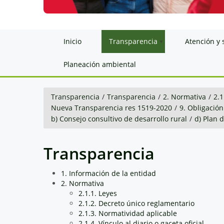
Inicio
Transparencia
Atención y 
Planeación ambiental
Transparencia
/
Transparencia
/
2. Normativa
/
2.1
Nueva Transparencia res 1519-2020
/
9. Obligación
b) Consejo consultivo de desarrollo rural
/
d) Plan 
Transparencia
1. Información de la entidad
2. Normativa
2.1.1. Leyes
2.1.2. Decreto único reglamentario
2.1.3. Normatividad aplicable
2.1.4. Vínculo al diario o gaceta oficial