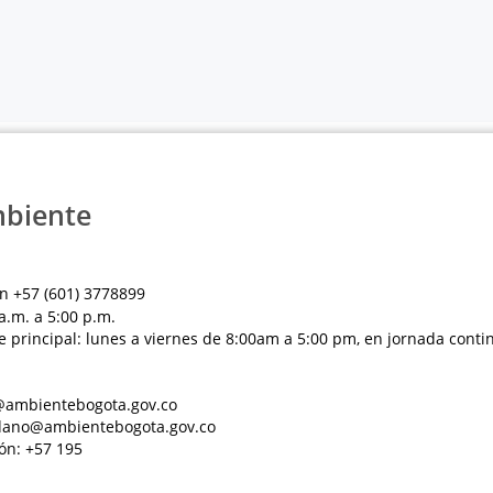
mbiente
n +57 (601) 3778899
a.m. a 5:00 p.m.
e principal: lunes a viernes de 8:00am a 5:00 pm, en jornada conti
al@ambientebogota.gov.co
dadano@ambientebogota.gov.co
ón: +57 195