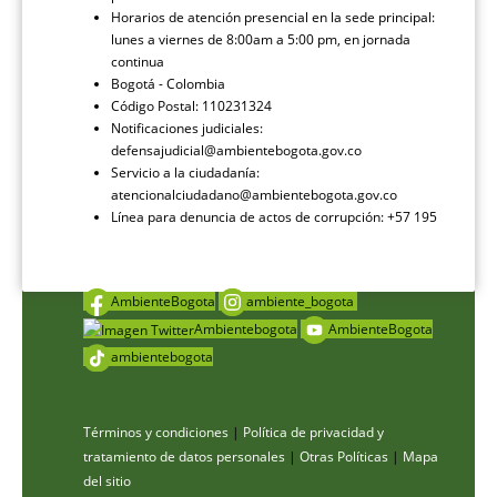
Horarios de atención presencial en la sede principal:
lunes a viernes de 8:00am a 5:00 pm, en jornada
continua
Bogotá - Colombia
Código Postal: 110231324
Notificaciones judiciales:
defensajudicial@ambientebogota.gov.co
Servicio a la ciudadanía:
atencionalciudadano@ambientebogota.gov.co
Línea para denuncia de actos de corrupción: +57 195
AmbienteBogota
ambiente_bogota
Ambientebogota
AmbienteBogota
ambientebogota
Términos y condiciones
|
Política de privacidad y
tratamiento de datos personales
|
Otras Políticas
|
Mapa
del sitio