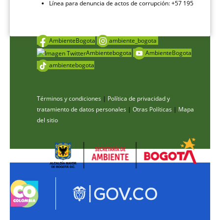
Línea para denuncia de actos de corrupción: +57 195
AmbienteBogota
ambiente_bogota
Ambientebogota
AmbienteBogota
ambientebogota
Términos y condiciones
|
Política de privacidad y
tratamiento de datos personales
|
Otras Políticas
|
Mapa
del sitio