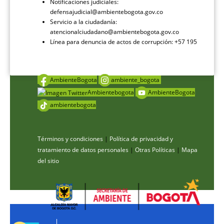
Notificaciones judiciales:
defensajudicial@ambientebogota.gov.co
Servicio a la ciudadanía:
atencionalciudadano@ambientebogota.gov.co
Línea para denuncia de actos de corrupción: +57 195
AmbienteBogota
ambiente_bogota
Ambientebogota
AmbienteBogota
ambientebogota
Términos y condiciones
|
Política de privacidad y
tratamiento de datos personales
|
Otras Políticas
|
Mapa
del sitio