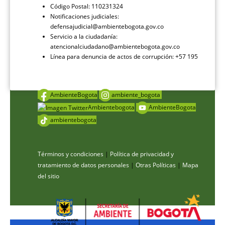
Código Postal: 110231324
Notificaciones judiciales:
defensajudicial@ambientebogota.gov.co
Servicio a la ciudadanía:
atencionalciudadano@ambientebogota.gov.co
Línea para denuncia de actos de corrupción: +57 195
AmbienteBogota
ambiente_bogota
Ambientebogota
AmbienteBogota
ambientebogota
Términos y condiciones
|
Política de privacidad y
tratamiento de datos personales
|
Otras Políticas
|
Mapa
del sitio