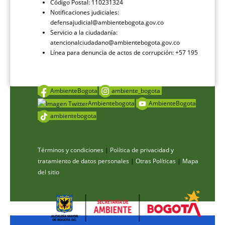
Código Postal: 110231324
Notificaciones judiciales:
defensajudicial@ambientebogota.gov.co
Servicio a la ciudadanía:
atencionalciudadano@ambientebogota.gov.co
Línea para denuncia de actos de corrupción: +57 195
AmbienteBogota
ambiente_bogota
Ambientebogota
AmbienteBogota
ambientebogota
Términos y condiciones
|
Política de privacidad y
tratamiento de datos personales
|
Otras Políticas
|
Mapa
del sitio