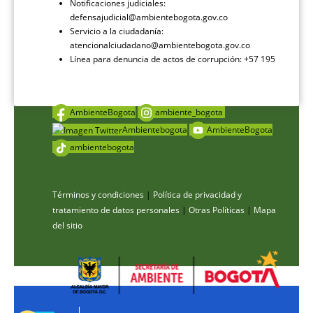
Notificaciones judiciales:
defensajudicial@ambientebogota.gov.co
Servicio a la ciudadanía:
atencionalciudadano@ambientebogota.gov.co
Línea para denuncia de actos de corrupción: +57 195
AmbienteBogota
ambiente_bogota
Ambientebogota
AmbienteBogota
ambientebogota
Términos y condiciones
|
Política de privacidad y
tratamiento de datos personales
|
Otras Políticas
|
Mapa
del sitio