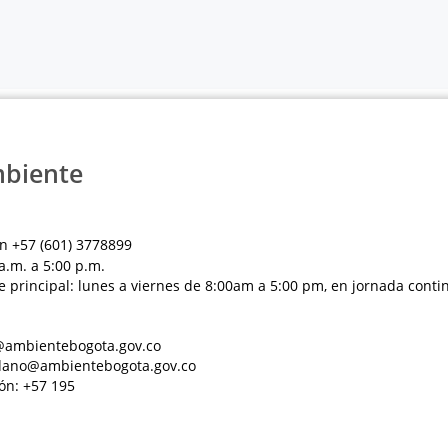
mbiente
n +57 (601) 3778899
a.m. a 5:00 p.m.
e principal: lunes a viernes de 8:00am a 5:00 pm, en jornada conti
al@ambientebogota.gov.co
dadano@ambientebogota.gov.co
ón: +57 195